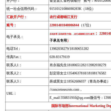
开户行：
金堂县汇金村镇银行 账号：901012000000
统一社会信用代码：
91510121086690283K（18位）
汇款开户行：
农行成都锦江支行
账号：
22801401040006844
（17位）
：
228014
乐动体育-乐动体育(中国) ，农行成都锦江支行,账号
电子承兑：
子承兑专用
）
电话Tel：
13982038279/18180651282
传真Fax：
028-83179119
联系人1：
肖永福先生18180651282/13982038279
联系人2：
彭定琼女士13540637818/18108176582
联系人3：
薛成英女士18562606037（青岛办事处）
//concretesecrets.com
，
URL：
E_mail:350831910@qq.com微信号：1398
国际市场部International Marketing De