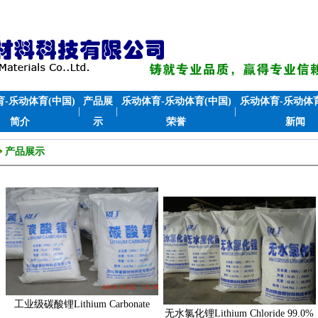
-乐动体育(中国)
产品展
乐动体育-乐动体育(中国)
乐动体育-乐动体育
|
|
|
简介
示
荣誉
新闻
产品展示
工业级碳酸锂Lithium Carbonate
无水氯化锂Lithium Chloride 99.0%