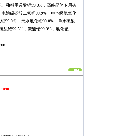
陶瓷、釉料用碳酸锂99.0%，高纯晶体专用碳
9%，电池级磷酸二氢锂99.9%，电池级氢氧化
锂99.0％，无水氯化锂99.0%，单水硫酸
硫酸铯99.5%，碳酸铯99.9%，氯化铯
com
ment