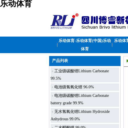
乐动体育
乐动体育-乐动体育(中国)乐动
乐动体育
|
|
体育
产品列表
工业级碳酸锂Lithium Carbonate
99.5%
电池级氢氧化锂 96.0%
电池级碳酸锂Lithium Carbonate
battery grade 99.9%
无水氢氧化锂Lithium Hydroxide
Anhydrous 99.0%
二水醋酸锂 99.0%