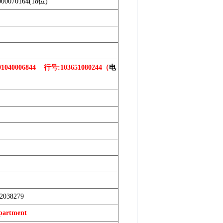
070164(18位)
01040006844
行号:
103651080244（
电
2038279
partment