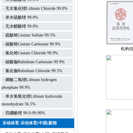
无水氯化锂Lithium Chloride 99.0%
单水硫酸锂 99.0%
无水醋酸锂 99.0%
硫酸铯Cesium Sulfate 99.5%
碳酸铯Cesium Carbonate 99.9%
机构
氯化铯Cesium Chloride 99.9%
碳酸铷Rubidium Carbonate 99.9%
氯化铷Rubidium Chloride 99.5%
磷酸二氢锂Lithium hydrogen
phosphate 99.9%
单水氢氧化锂Lithium hydroxide
monohydrate 56.5%
四硼酸锂 99.0-99.99%
乐动体育-乐动体育(中国)新闻